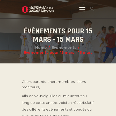
ÉVÈNEMENTS POUR 15
MARS - 15 MARS
Home
Évènements
Évènements pour 15 mars - 15 mars
Chers parents, chers membres, chers
moniteurs,
Afin de vous aiguillez au mieux tout au
long de cette année, voici un récapitulatif
des différents événements et congés du