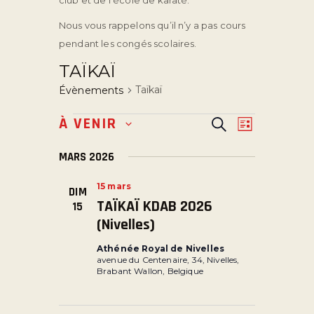
club et de l’école de karaté.
Nous vous rappelons qu’il n’y a pas cours
pendant les congés scolaires.
TAÏKAÏ
Taïkaï
Évènements
R
N
À VENIR
R
L
S
e
E
A
i
é
c
MARS 2026
s
V
C
h
l
t
e
I
H
e
e
15 mars
r
DIM
G
E
c
TAÏKAÏ KDAB 2026
c
15
t
h
A
R
(Nivelles)
e
i
T
C
o
Athénée Royal de Nivelles
I
H
avenue du Centenaire, 34, Nivelles,
n
Brabant Wallon, Belgique
O
E
n
N
e
E