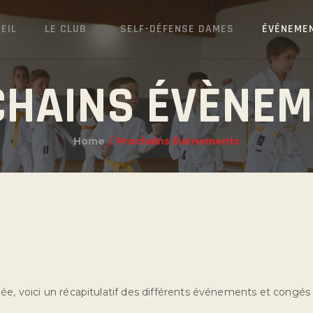
EIL
LE CLUB
SELF-DÉFENSE DAMES
ÉVÉNEME
HAINS ÉVÈNE
Home
Prochains Évènements
ée, voici un récapitulatif des différents événements et congés d