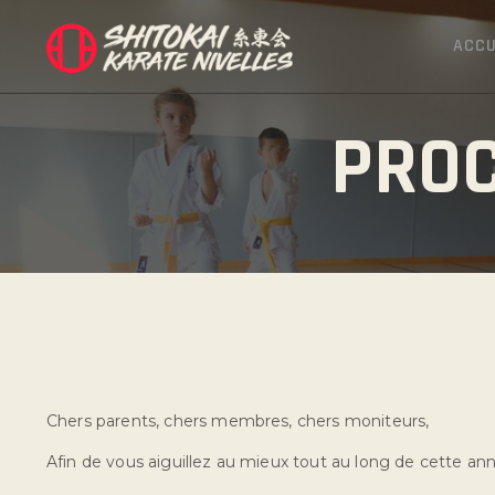
ACCU
PROC
Chers parents, chers membres, chers moniteurs,
Afin de vous aiguillez au mieux tout au long de cette ann