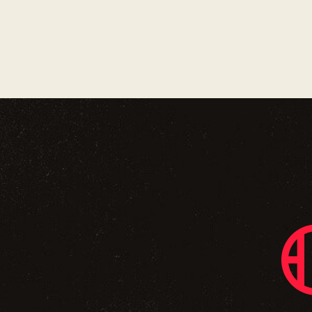
U
E
S
É
V
È
N
E