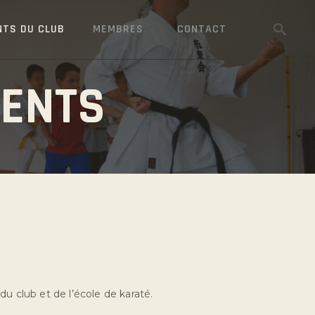
NTS DU CLUB
MEMBRES
CONTACT
MENTS
u club et de l’école de karaté.