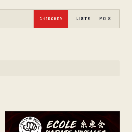
N
LISTE
MOIS
CHERCHER
A
V
I
G
A
T
I
O