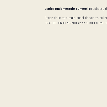
E
c
u
Ecole Fondamentale Tumerelle
Faubourg de
h
n
Stage de karaté mais aussi de sports collec
E
e
e
GRATUITE 8h00 à 9h00 et de 16h00 à 17h00 R
r
d
c
a
T
h
t
e
e
N
r
.
É
A
v
è
V
n
e
I
m
e
G
n
t