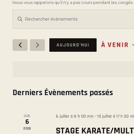
Nous vous rappelons qu’il n’y a pas cours pendant les congés 
R
S
a
E
i
s
C
À VENIR
AUJOURD’HUI
i
S
r
é
H
m
l
o
e
E
t
c
-
t
Derniers Évènements passés
R
c
i
l
o
C
é
n
JUIL
6 juillet à 8 h 00 min
-
10 juillet à 17 h 00 m
.
n
6
H
R
e
STAGE KARATE/MULT
2026
e
z