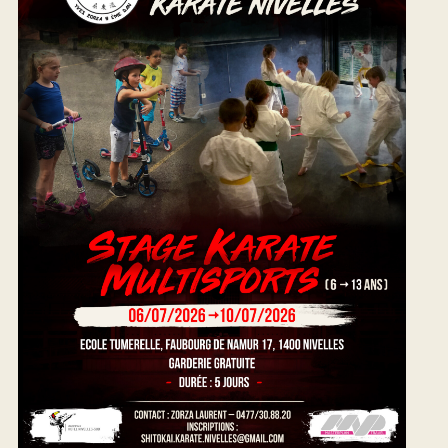
N
D
E
V
U
E
S
É
V