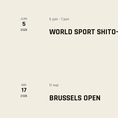
A
s
p
T
a
JUIN
5 juin
-
7 juin
5
r
WORLD SPORT SHITO
2026
m
I
o
t
O
-
c
N
l
é
D
.
MAI
17 mai
17
E
BRUSSELS OPEN
2026
V