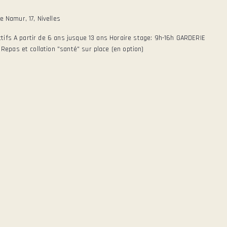
 Namur, 17, Nivelles
tifs A partir de 6 ans jusque 13 ans Horaire stage: 9h-16h GARDERIE
epas et collation "santé" sur place (en option)