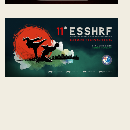
È
N
E
M
E
N
T