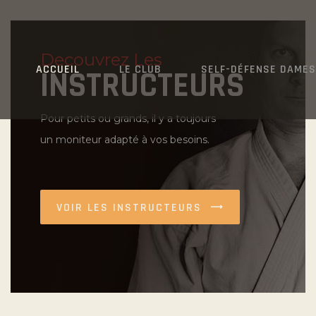
Decouvrez Les
ACCUEIL
LE CLUB
SELF-DÉFENSE DAMES
INSTRUCTEURS
Pour petits ou grands, il y a toujours
un moniteur adapté à vos besoins.
VOIR LES INSTRUCTEURS