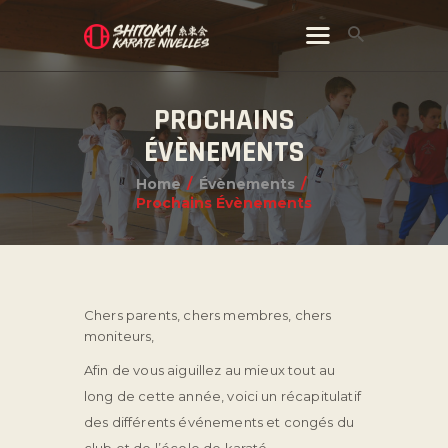
PROCHAINS
ÉVÈNEMENTS
Home
Évènements
Prochains Évènements
Chers parents, chers membres, chers
moniteurs,
Afin de vous aiguillez au mieux tout au
long de cette année, voici un récapitulatif
des différents événements et congés du