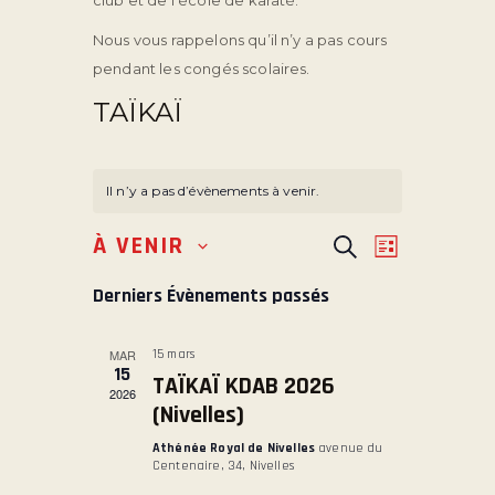
club et de l’école de karaté.
Nous vous rappelons qu’il n’y a pas cours
pendant les congés scolaires.
TAÏKAÏ
Il n’y a pas d’évènements à venir.
R
N
À VENIR
R
L
S
e
E
A
i
é
c
Derniers Évènements passés
s
V
C
h
l
t
e
I
H
e
e
r
MAR
15 mars
G
E
c
c
15
TAÏKAÏ KDAB 2026
t
h
A
2026
R
(Nivelles)
e
i
T
C
o
Athénée Royal de Nivelles
avenue du
I
H
Centenaire, 34, Nivelles
n
O