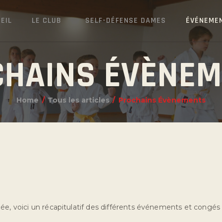
EIL
LE CLUB
SELF-DÉFENSE DAMES
ÉVÉNEME
HAINS ÉVÈNE
Home
Tous les articles
Prochains Évènements
ée, voici un récapitulatif des différents événements et congés d