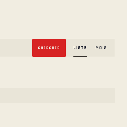
N
LISTE
MOIS
CHERCHER
A
V
I
G
A
T