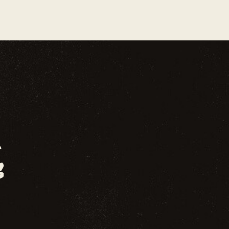
I
O
N
D
E
V
U
E
S