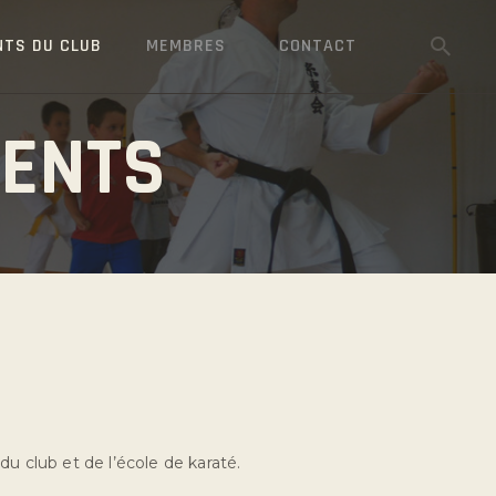
NTS DU CLUB
MEMBRES
CONTACT
MENTS
u club et de l’école de karaté.