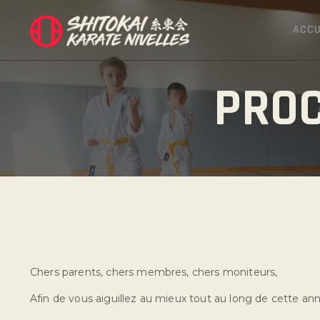
ACCU
PROC
Chers parents, chers membres, chers moniteurs,
Afin de vous aiguillez au mieux tout au long de cette ann