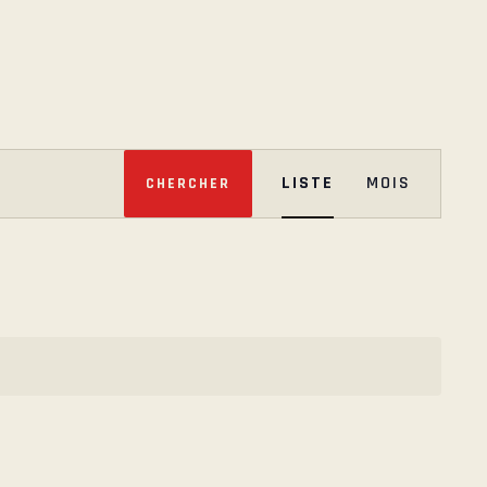
N
LISTE
MOIS
CHERCHER
A
V
I
G
A
T