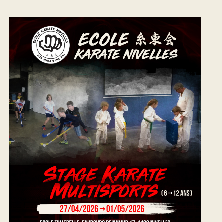
I
O
N
D
E
V
U
E
S