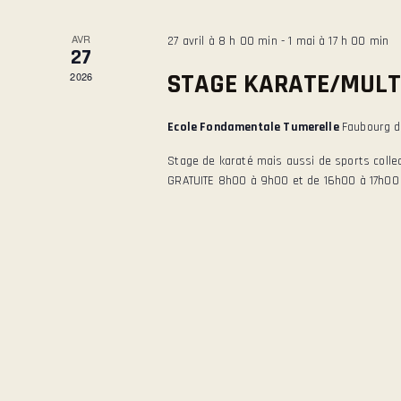
o
C
é
n
AVR
27 avril à 8 h 00 min
-
1 mai à 17 h 00 min
.
n
27
H
R
e
STAGE KARATE/MULT
2026
e
z
E
c
u
Ecole Fondamentale Tumerelle
Faubourg de
h
n
Stage de karaté mais aussi de sports collec
E
e
e
GRATUITE 8h00 à 9h00 et de 16h00 à 17h00 R
r
d
c
a
T
h
t
e
e
N
r
.
É
A
v
è
V
n
e