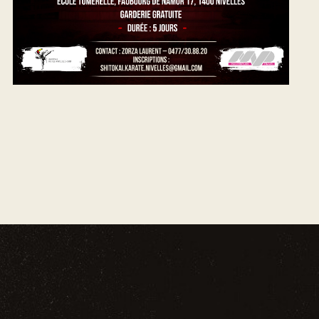
É
V
È
N
E
M
E
N
T