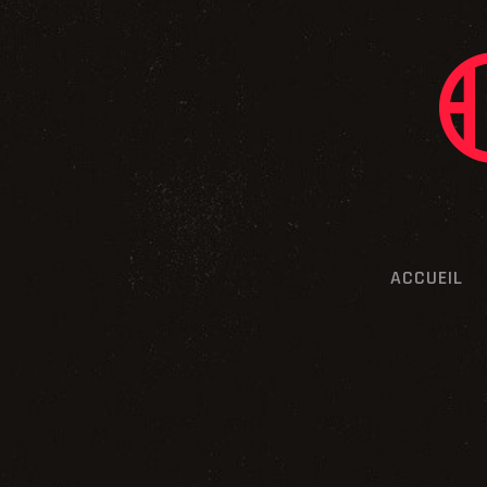
E
V
U
E
S
ACCUEIL
É
V
È