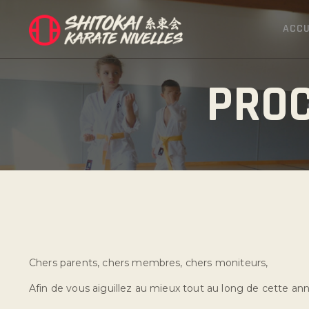
ACCU
PROC
Chers parents, chers membres, chers moniteurs,
Afin de vous aiguillez au mieux tout au long de cette ann