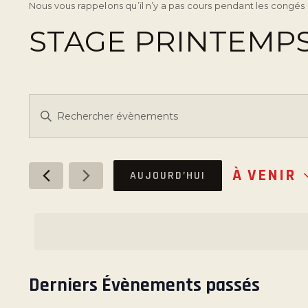
Nous vous rappelons qu’il n’y a pas cours pendant les congés 
STAGE PRINTEMPS
R
S
a
E
i
s
C
À VENIR
AUJOURD’HUI
i
S
r
é
H
m
l
o
e
E
t
c
-
t
Derniers Évènements passés
R
c
i
l