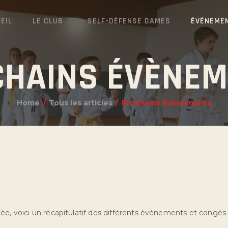
EIL
LE CLUB
SELF-DÉFENSE DAMES
ÉVÉNEME
HAINS ÉVÈNE
Home
Tous les articles
Prochains Évènements
ée, voici un récapitulatif des différents événements et congés d