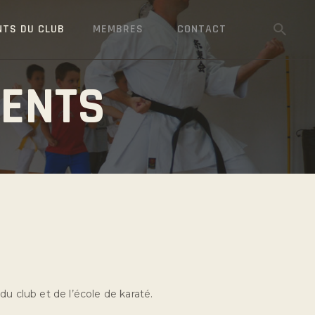
NTS DU CLUB
MEMBRES
CONTACT
MENTS
u club et de l’école de karaté.