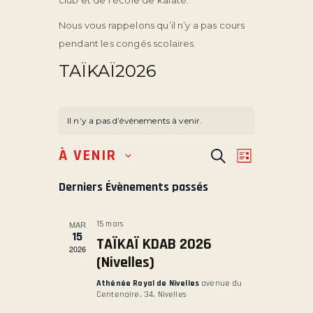
club et de l’école de karaté.
Nous vous rappelons qu’il n’y a pas cours
pendant les congés scolaires.
TAÏKAÏ2026
Il n’y a pas d’évènements à venir.
R
N
À VENIR
R
L
S
e
E
A
i
é
c
Derniers Évènements passés
s
V
C
h
l
t
e
I
H
e
e
r
MAR
15 mars
G
E
c
c
15
TAÏKAÏ KDAB 2026
t
h
A
2026
R
(Nivelles)
e
i
T
C
o
Athénée Royal de Nivelles
avenue du
I
H
Centenaire, 34, Nivelles
n
O