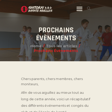
PROCHAINS
ÉVÈNEMENTS
Home
Tous les articles
Prochains Évènements
Chers parents, chers membres, chers
moniteurs,
Afin de vous aiguillez au mieux tout au
long de cette année, voici un récapitulatif
des différents événements et congés du