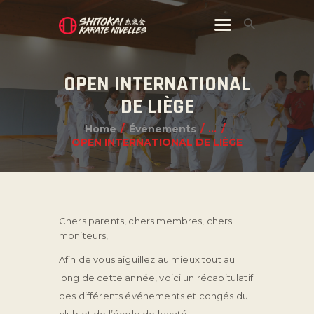
OPEN INTERNATIONAL
DE LIÈGE
Home
Évènements
...
OPEN INTERNATIONAL DE LIÈGE
Chers parents, chers membres, chers
moniteurs,
Afin de vous aiguillez au mieux tout au
long de cette année, voici un récapitulatif
des différents événements et congés du