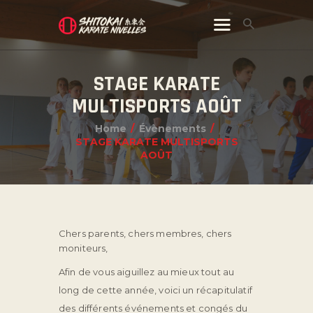
STAGE KARATE
MULTISPORTS AOÛT
Home
Évènements
STAGE KARATE MULTISPORTS
AOÛT
Chers parents, chers membres, chers
moniteurs,
Afin de vous aiguillez au mieux tout au
long de cette année, voici un récapitulatif
des différents événements et congés du