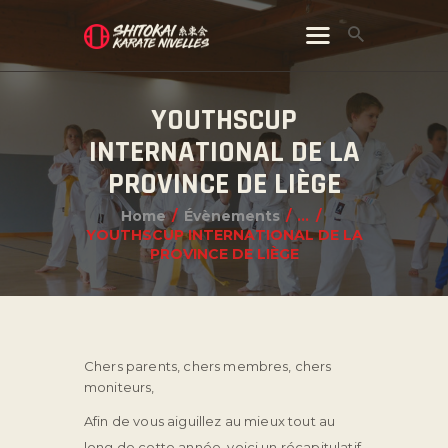
YOUTHSCUP
INTERNATIONAL DE LA
PROVINCE DE LIÈGE
Home
Évènements
...
YOUTHSCUP INTERNATIONAL DE LA
PROVINCE DE LIÈGE
Chers parents, chers membres, chers
moniteurs,
Afin de vous aiguillez au mieux tout au
long de cette année, voici un récapitulatif