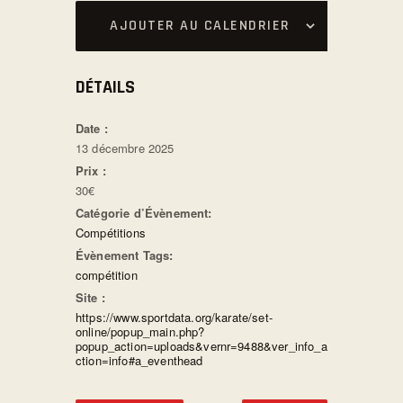
AJOUTER AU CALENDRIER
DÉTAILS
Date :
13 décembre 2025
Prix :
30€
Catégorie d’Évènement:
Compétitions
Évènement Tags:
compétition
Site :
https://www.sportdata.org/karate/set-
online/popup_main.php?
popup_action=uploads&vernr=9488&ver_info_a
ction=info#a_eventhead