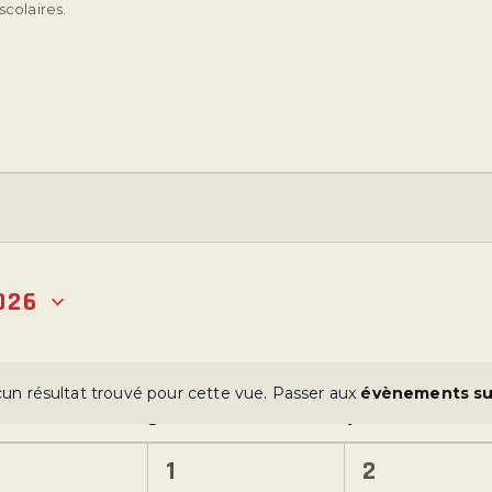
scolaires.
026
un résultat trouvé pour cette vue. Passer aux
évènements su
N
J
V
o
t
0
0
1
2
i