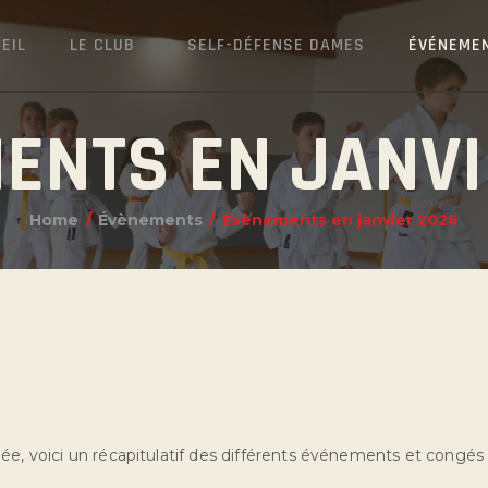
EIL
LE CLUB
SELF-DÉFENSE DAMES
ÉVÉNEME
ENTS EN JANVI
Home
Évènements
Évènements en janvier 2026
ée, voici un récapitulatif des différents événements et congés d