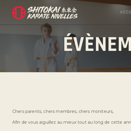
ACCU
ÉVÈNEM
Chers parents, chers membres, chers moniteurs,
Afin de vous aiguillez au mieux tout au long de cette ann