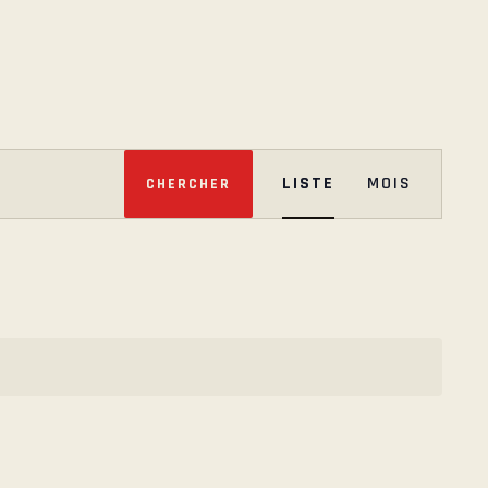
N
LISTE
MOIS
CHERCHER
A
V
I
G
A
T