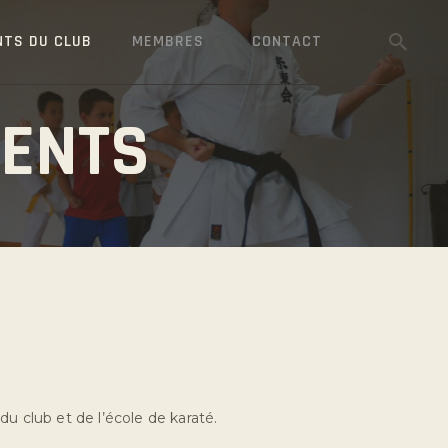
NTS DU CLUB
MEMBRES
CONTACT
MENTS
u club et de l’école de karaté.