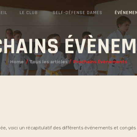
EIL
LE CLUB
SELF-DÉFENSE DAMES
ÉVÉNEME
HAINS ÉVÈNE
Home
Tous les articles
Prochains Évènements
ée, voici un récapitulatif des différents événements et congés d