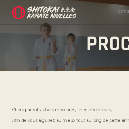
ACCU
PROC
Chers parents, chers membres, chers moniteurs,
Afin de vous aiguillez au mieux tout au long de cette ann