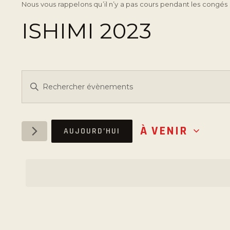
Nous vous rappelons qu’il n’y a pas cours pendant les congés 
ISHIMI 2023
R
S
a
E
i
s
C
À VENIR
AUJOURD’HUI
i
S
r
é
H
m
l
o
e
E
t
c
-
t
R
c
i
l