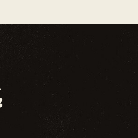
I
O
N
D
E
V
U
E
S