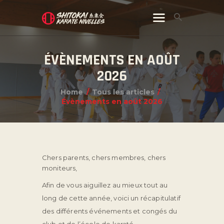
ÉVÈNEMENTS EN AOÛT
2026
Home
Tous les articles
Évènements en août 2026
Chers parents, chers membres, chers
moniteurs,
Afin de vous aiguillez au mieux tout au
long de cette année, voici un récapitulatif
des différents événements et congés du