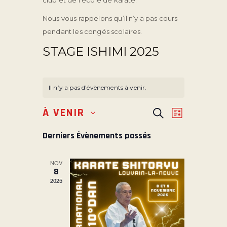
club et de l’école de karaté.
Nous vous rappelons qu’il n’y a pas cours
pendant les congés scolaires.
STAGE ISHIMI 2025
Il n’y a pas d’évènements à venir.
R
N
À VENIR
R
L
S
e
E
A
i
é
c
Derniers Évènements passés
s
V
C
h
l
t
e
I
H
e
e
r
NOV
G
E
c
c
8
t
h
A
2025
R
e
i
T
C
o
I
H
n
O