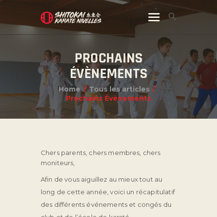
PROCHAINS
ÉVÈNEMENTS
Home
Tous les articles
Prochains Évènements
Chers parents, chers membres, chers
moniteurs,
Afin de vous aiguillez au mieux tout au
long de cette année, voici un récapitulatif
des différents événements et congés du