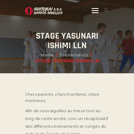
STAGE YASUNARI
ISHIMI LLN
Home
Évènements
STAGE YASUNARI ISHIMI LLN
Chers parents, chers membres, chers
moniteurs,
Afin de vous aiguillez au mieux tout au
long de cette année, voici un récapitulatif
des différents événements et congés du