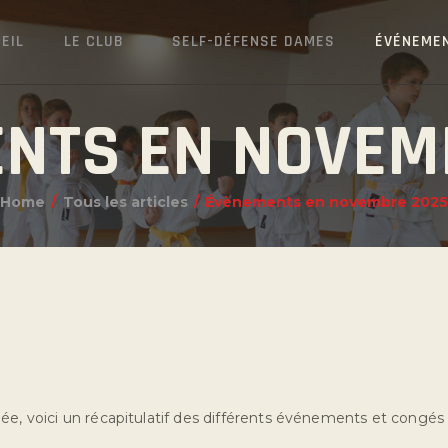
EIL
LE CLUB
SELF-DÉFENSE DAMES
ÉVÉNEME
NTS EN NOVEM
Home
Tous les articles
Évènements en novembre 202
ée, voici un récapitulatif des différents événements et congés d