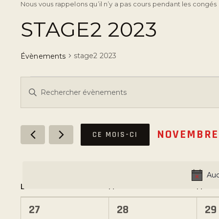
Nous vous rappelons qu’il n’y a pas cours pendant les congés 
STAGE2 2023
stage2 2023
Évènements
R
S
a
E
i
s
C
NOVEMBRE
CE MOIS-CI
i
S
r
é
H
m
l
Auc
o
e
C
E
L
M
M
t
c
-
t
0
0
0
27
28
29
c
i