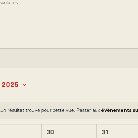
scolaires.
 2025
un résultat trouvé pour cette vue. Passer aux
évènements su
N
J
V
o
t
0
0
30
31
i