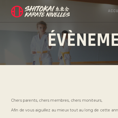
ACCU
ÉVÈNEME
Chers parents, chers membres, chers moniteurs,
Afin de vous aiguillez au mieux tout au long de cette ann